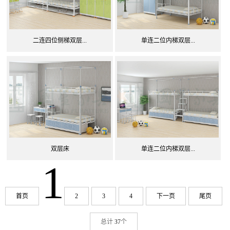
二连四位侧梯双层...
单连二位内梯双层...
双层床
单连二位内梯双层...
1
首页
2
3
4
下一页
尾页
总计
37
个